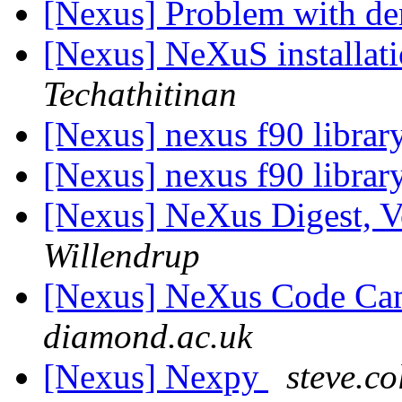
[Nexus] Problem with d
[Nexus] NeXuS install
Techathitinan
[Nexus] nexus f90 librar
[Nexus] nexus f90 librar
[Nexus] NeXus Digest, V
Willendrup
[Nexus] NeXus Code C
diamond.ac.uk
[Nexus] Nexpy
steve.co