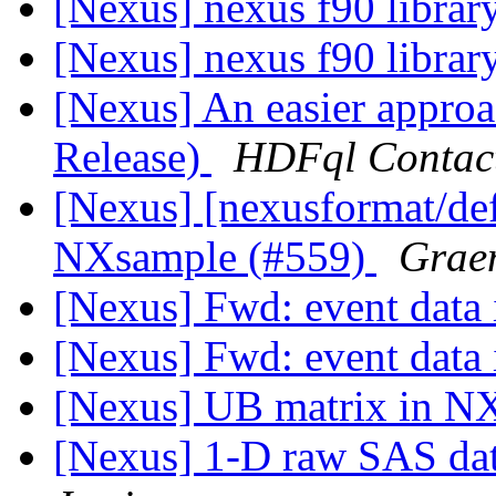
[Nexus] nexus f90 librar
[Nexus] nexus f90 librar
[Nexus] An easier appro
Release)
HDFql Contac
[Nexus] [nexusformat/def
NXsample (#559)
Grae
[Nexus] Fwd: event data 
[Nexus] Fwd: event data 
[Nexus] UB matrix in 
[Nexus] 1-D raw SAS da